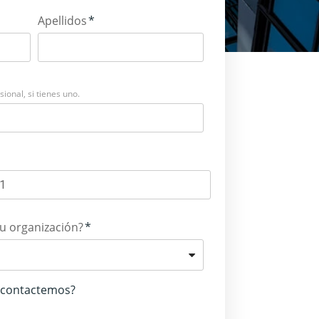
Apellidos
*
ional, si tienes uno.
u organización?
*
 contactemos?