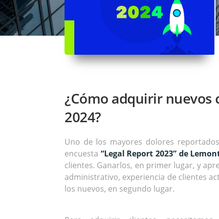
¿Cómo adquirir nuevos c
2024?
Uno de los mayores dolores reportados
encuesta
“Legal Report 2023” de Lemon
clientes. Ganarlos, en primer lugar, y ap
administrativo, experiencia de clientes a
los nuevos, en segundo lugar.